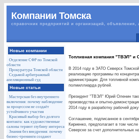
Компании Томска
справочник предприятий и организаций, объявления, 
Новые компании
Топливная компания "ТВЭЛ" и
Отделение СФР по Томской
области
В 2014 году в ЗАТО Северск Томско
Прокуратура Томской области
реализацию программы по концентрац
Седьмой арбитражный
апелляционный суд
администрации. Для топливной комп
полмиллиарда рублей.
Новые статьи
Президент "ТВЭЛ" Юрий Оленин такж
Мастерская без внутреннего
включения: почему наблюдение
производства и опытно-демонстраци
за процессом не создаёт
2014 году в разработку рабочей док
устойчивого участия
Красивый выбор без долгого
Соглашение, подписанное в сентябр
контакта: как художественные
Кириенко, предполагает в том числ
салоны теряют глубину интереса
Северске за счет дополнительных н
Знания без внедрения: почему
бизнес-тренинги создают