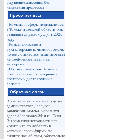
ощущение движения без
изменения процессов
Пресс-релизы
Компании сферы недвижимости
в Томске и Томской области: как
развивается рынок услуг в 2026
году
Консалтинговые и
бухгалтерские компании Томска:
почему бизнес всё чаще передаёт
непрофильные задачи на
аутсорсинг
Оптовые компании Томской
области: как меняется рынок
поставок и дистрибуции в
регионе
Обратная связь
Вы можете оставить сообщение
администратору ресурса
Компании Томска
, используя
адрес
allcompany@list.ru
. Если
Вы заметили неточности или
хотите что-то добавить в
карточку своей фирмы, то
пишите нам об этом, обязательно