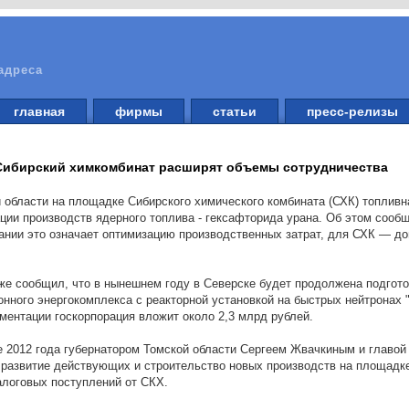
адреса
главная
фирмы
статьи
пресс-релизы
 Сибирский химкомбинат расширят объемы сотрудничества
й области на площадке Сибирского химического комбината (СХК) топлив
ии производств ядерного топлива - гексафторида урана. Об этом сообщ
ании это означает оптимизацию производственных затрат, для СХК — д
е сообщил, что в нынешнем году в Северске будет продолжена подготов
онного энергокомплекса с реакторной установкой на быстрых нейтронах 
ументации госкорпорация вложит около 2,3 млрд рублей.
е 2012 года губернатором Томской области Сергеем Жвачкиным и главой
е развитие действующих и строительство новых производств на площадк
алоговых поступлений от СКХ.