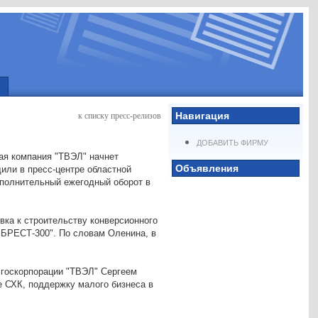
Навигация
к списку пресс-релизов
ДОБАВИТЬ ФИРМУ
ная компания "ТВЭЛ" начнет
Объявления
или в пресс-центре областной
ополнительный ежегодный оборот в
ка к строительству конверсионного
"БРЕСТ-300". По словам Оленина, в
 госкорпорации "ТВЭЛ" Сергеем
е СХК, поддержку малого бизнеса в